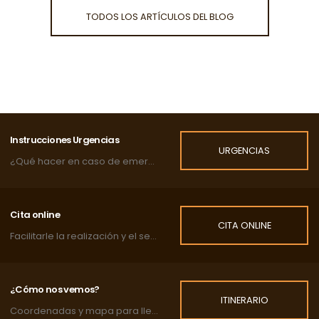
TODOS LOS ARTÍCULOS DEL BLOG
Instrucciones Urgencias
URGENCIAS
¿Qué hacer en caso de emergencia?
Cita online
CITA ONLINE
Facilitarle la realización y el seguimiento de las citas de su mascota.
¿Cómo nos vemos?
ITINERARIO
Coordenadas y mapa para llegar a la clínica.