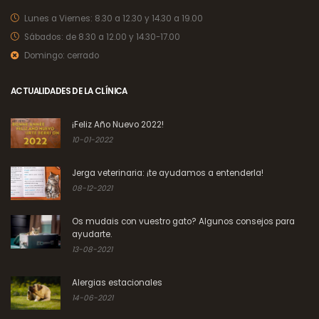
Lunes a Viernes:
8.30 a 12.30 y 14.30 a 19.00
Sábados:
de 8.30 a 12.00 y 14.30-17.00
Domingo:
cerrado
ACTUALIDADES DE LA CLÍNICA
¡Feliz Año Nuevo 2022!
10-01-2022
Jerga veterinaria: ¡te ayudamos a entenderla!
08-12-2021
Os mudais con vuestro gato? Algunos consejos para
ayudarte.
13-08-2021
Alergias estacionales
14-06-2021