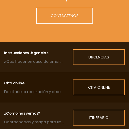
CONTÁCTENOS
Instrucciones Urgencias
URGENCIAS
¿Qué hacer en caso de emergencia?
Cita online
CITA ONLINE
Facilitarle la realización y el seguimiento de las citas de su mascota.
¿Cómo nos vemos?
ITINERARIO
Coordenadas y mapa para llegar a la clínica.