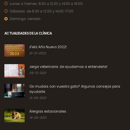
Lunes a Viernes:
8.30 a 12.30 y 14.30 a 19.00
Sábados:
de 8.30 a 12.00 y 14.30-17.00
Domingo:
cerrado
ACTUALIDADES DE LA CLÍNICA
¡Feliz Año Nuevo 2022!
10-01-2022
Jerga veterinaria: ¡te ayudamos a entenderla!
08-12-2021
Os mudais con vuestro gato? Algunos consejos para
ayudarte.
13-08-2021
Alergias estacionales
14-06-2021