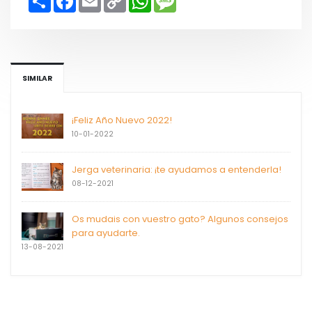
h
a
m
o
h
e
a
c
a
p
a
s
r
e
i
y
t
s
e
b
l
L
s
a
o
i
A
g
o
n
p
e
k
k
p
SIMILAR
¡Feliz Año Nuevo 2022!
10-01-2022
Jerga veterinaria: ¡te ayudamos a entenderla!
08-12-2021
Os mudais con vuestro gato? Algunos consejos
para ayudarte.
13-08-2021