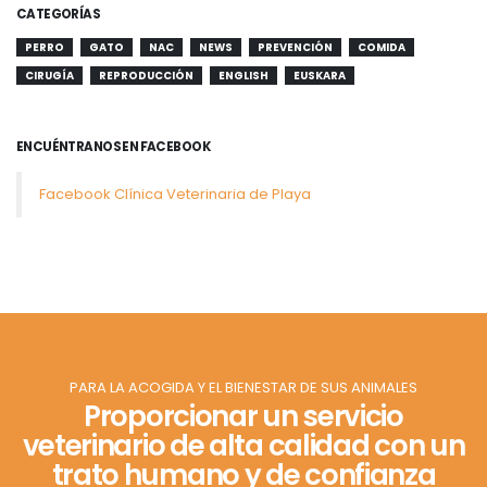
CATEGORÍAS
PERRO
GATO
NAC
NEWS
PREVENCIÓN
COMIDA
CIRUGÍA
REPRODUCCIÓN
ENGLISH
EUSKARA
ENCUÉNTRANOS EN FACEBOOK
Facebook Clínica Veterinaria de Playa
PARA LA ACOGIDA Y EL BIENESTAR DE SUS ANIMALES
Proporcionar un servicio
veterinario de alta calidad con un
trato humano y de confianza