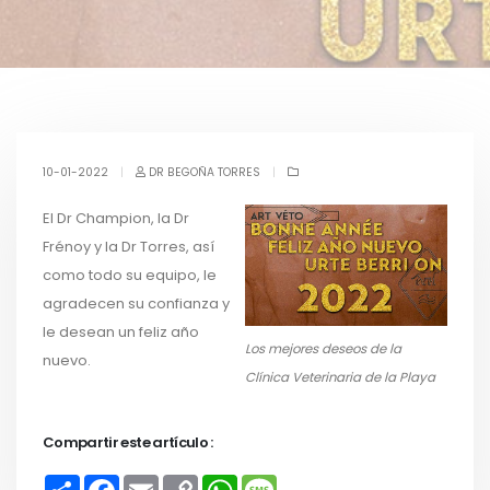
10-01-2022
|
DR BEGOÑA TORRES
|
El Dr Champion, la Dr
Frénoy y la Dr Torres, así
como todo su equipo, le
agradecen su confianza y
le desean un feliz año
Los mejores deseos de la
nuevo.
Clínica Veterinaria de la Playa
Compartir este artículo :
S
F
E
C
W
M