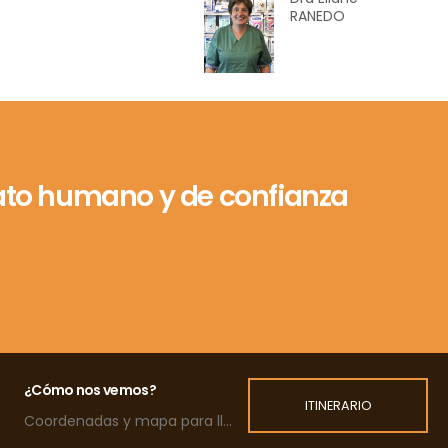
RANEDO
trato humano y de confianza
¿Cómo nos vemos?
ITINERARIO
Coordenadas y mapa para llegar a la clínica.