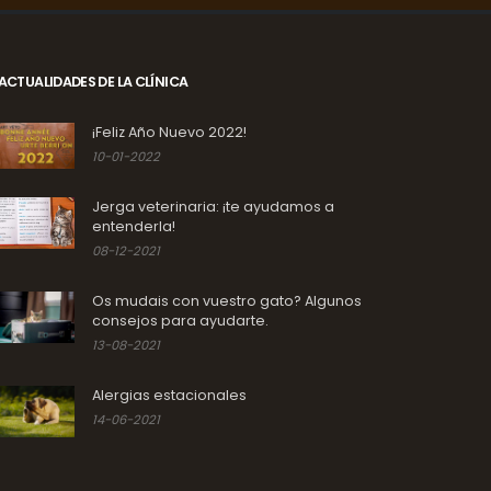
ACTUALIDADES DE LA CLÍNICA
¡Feliz Año Nuevo 2022!
10-01-2022
Jerga veterinaria: ¡te ayudamos a
entenderla!
08-12-2021
Os mudais con vuestro gato? Algunos
consejos para ayudarte.
13-08-2021
Alergias estacionales
14-06-2021