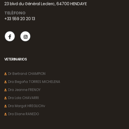
23 blvd du Général Leclerc, 64700 HENDAYE
TELÉFONO
+33 559 20 20 13
VETERINARIOS
Dr Bertrand CHAMPION
Dra Begoña TORRES MICHELENA
Dra Jeanne FRENOY
Dra Lola CHAVARRI
Dra Margot HREGLICHv
Dra Eliane RANEDO