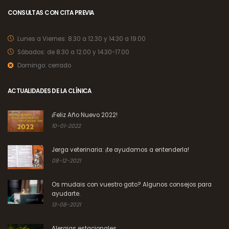
CONSULTAS CON CITA PREVIA
Lunes a Viernes:
8.30 a 12.30 y 14.30 a 19.00
Sábados:
de 8.30 a 12.00 y 14.30-17.00
Domingo:
cerrado
ACTUALIDADES DE LA CLÍNICA
¡Feliz Año Nuevo 2022!
10-01-2022
Jerga veterinaria: ¡te ayudamos a entenderla!
08-12-2021
Os mudais con vuestro gato? Algunos consejos para
ayudarte.
13-08-2021
Alergias estacionales