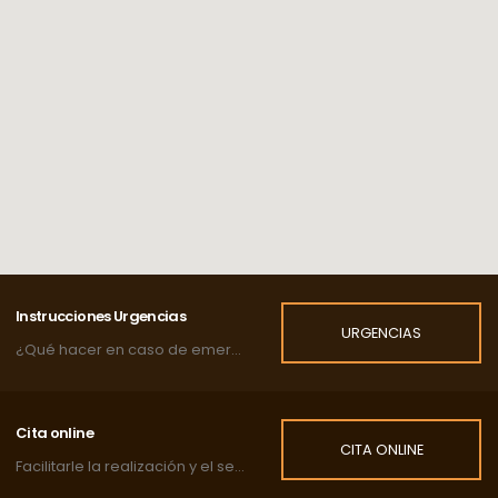
Instrucciones Urgencias
URGENCIAS
¿Qué hacer en caso de emergencia?
Cita online
CITA ONLINE
Facilitarle la realización y el seguimiento de las citas de su mascota.