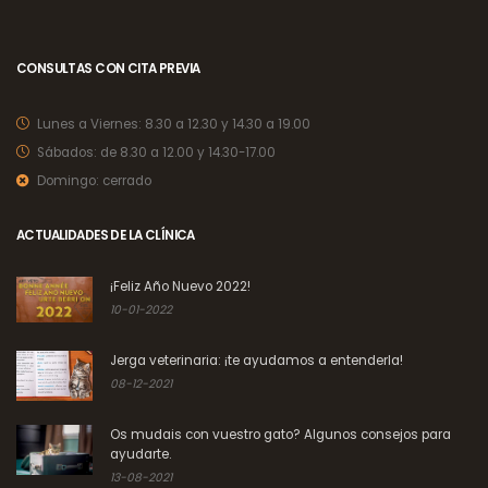
CONSULTAS CON CITA PREVIA
Lunes a Viernes:
8.30 a 12.30 y 14.30 a 19.00
Sábados:
de 8.30 a 12.00 y 14.30-17.00
Domingo:
cerrado
ACTUALIDADES DE LA CLÍNICA
¡Feliz Año Nuevo 2022!
10-01-2022
Jerga veterinaria: ¡te ayudamos a entenderla!
08-12-2021
Os mudais con vuestro gato? Algunos consejos para
ayudarte.
13-08-2021