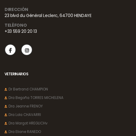
DIRECCIÓN
23 blvd du Général Leclerc, 64700 HENDAYE
TELÉFONO
+33 559 20 20 13
VETERINARIOS
Dr Bertrand CHAMPION
Dra Begoña TORRES MICHELENA
Dra Jeanne FRENOY
Dra Lola CHAVARRI
Dra Margot HREGLICHv
Dra Eliane RANEDO