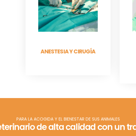
capaces de controlar las
constantes vitales:
electrocardiograma,
capnómet...
PARA SABER MÁS
ANESTESIA Y CIRUGÍA
PARA LA ACOGIDA Y EL BIENESTAR DE SUS ANIMALES
eterinario de alta calidad con un 