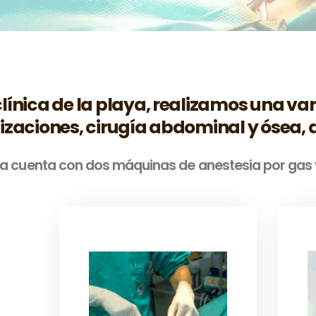
clínica de la playa, realizamos una va
ilizaciones, cirugía abdominal y ósea,
ica cuenta con dos máquinas de anestesia por gas 
Para minimizar los
riesgos durante la
anestesia, debemos ser