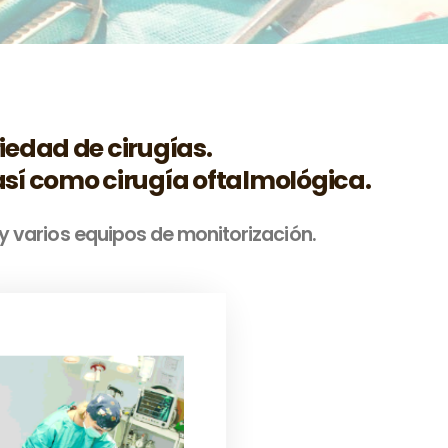
riedad de cirugías.
 así como cirugía oftalmológica.
y varios equipos de monitorización.
Si no desea reproducir su
animal, la esterilización