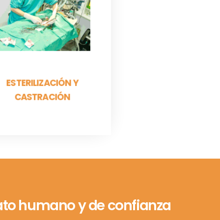
quirúrgica es una
indicación para evitar
posibles patologías
futuras. Hable con...
PARA SABER MÁS
ESTERILIZACIÓN Y
CASTRACIÓN
trato humano y de confianza