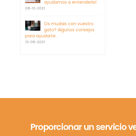
ayudamos a entenderla!
08-12-2021
Os mudais con vuestro
gato? Algunos consejos
para ayudarte.
13-08-2021
Proporcionar un servicio v