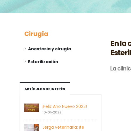
Cirugía
En la 
Anestesia y cirugía
Ester
Esterilización
La clín
ARTÍCULOS DE INTERÉS
¡Feliz Año Nuevo 2022!
10-01-2022
Jerga veterinaria: ¡te