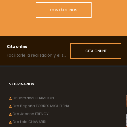
CONTÁCTENOS
Cita online
CITA ONLINE
Facilitarle la realización y el seguimiento de las citas de su mascota.
VETERINARIOS
Dr Bertrand CHAMPION
Dra Begoña TORRES MICHELENA
Dra Jeanne FRENOY
Dra Lola CHAVARRI