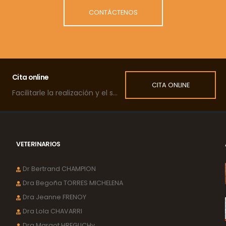
CONTÁCTENOS
Cita online
CITA ONLINE
Facilitarle la realización y el seguimiento de las citas de su mascota.
VETERINARIOS
Dr Bertrand CHAMPION
Dra Begoña TORRES MICHELENA
Dra Jeanne FRENOY
Dra Lola CHAVARRI
Dra Margot HREGLICHv