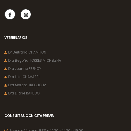
VETERINARIOS
Dr Bertrand CHAMPION
Dra Begoña TORRES MICHELENA
Dra Jeanne FRENOY
Dra Lola CHAVARRI
Dra Margot HREGLICHv
Dra Eliane RANEDO
CONSULTAS CON CITA PREVIA
Lunes a Viernes:
8.30 a 12.30 y 14.30 a 19.00