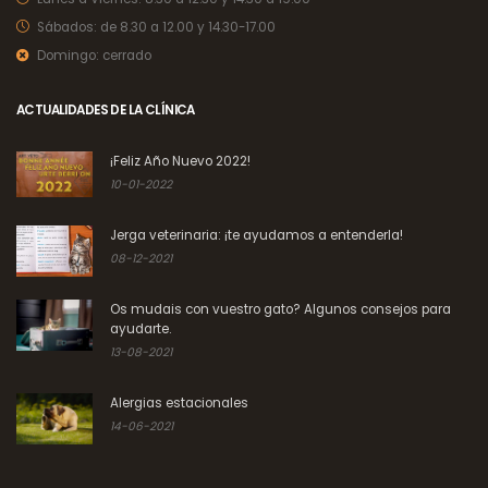
Sábados:
de 8.30 a 12.00 y 14.30-17.00
Domingo:
cerrado
ACTUALIDADES DE LA CLÍNICA
¡Feliz Año Nuevo 2022!
10-01-2022
Jerga veterinaria: ¡te ayudamos a entenderla!
08-12-2021
Os mudais con vuestro gato? Algunos consejos para
ayudarte.
13-08-2021
Alergias estacionales
14-06-2021