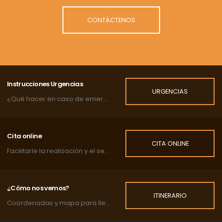
CONTÁCTENOS
Instrucciones Urgencias
URGENCIAS
¿Qué hacer en caso de emergencia?
Cita online
CITA ONLINE
Facilitarle la realización y el seguimiento de las citas de su mascota.
¿Cómo nos vemos?
ITINERARIO
Coordenadas y mapa para llegar a la clínica.